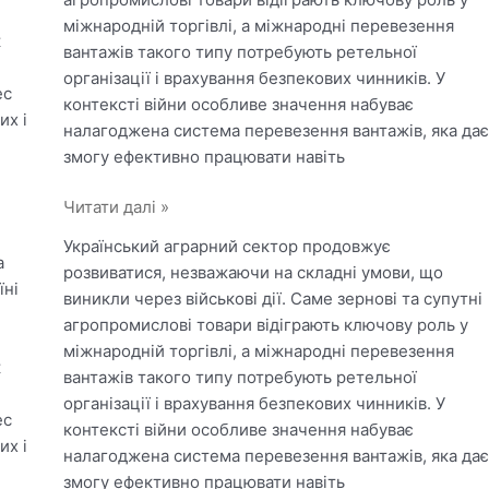
міжнародній торгівлі, а міжнародні перевезення
к
вантажів такого типу потребують ретельної
організації і врахування безпекових чинників. У
ес
контексті війни особливе значення набуває
их і
налагоджена система перевезення вантажів, яка дає
змогу ефективно працювати навіть
Особливості
Читати далі »
транспортування
Український аграрний сектор продовжує
зернових
а
розвиватися, незважаючи на складні умови, що
та
їні
виникли через військові дії. Саме зернові та супутні
інших
агропромислові товари відіграють ключову роль у
агропромислових
міжнародній торгівлі, а міжнародні перевезення
товарів
к
вантажів такого типу потребують ретельної
організації і врахування безпекових чинників. У
ес
контексті війни особливе значення набуває
их і
налагоджена система перевезення вантажів, яка дає
змогу ефективно працювати навіть