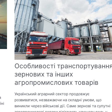
Особливості транспортуванн
зернових та інших
агропромислових товарів
Український аграрний сектор продовжує
а
розвиватися, незважаючи на складні умови, що
їні
виникли через військові дії. Саме зернові та супутні
агропромислові товари відіграють ключову роль у