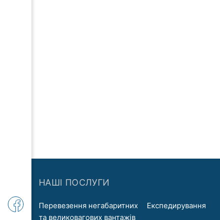
НАШІ ПОСЛУГИ
Перевезення негабаритних
Експедирування
та великовагових вантажів