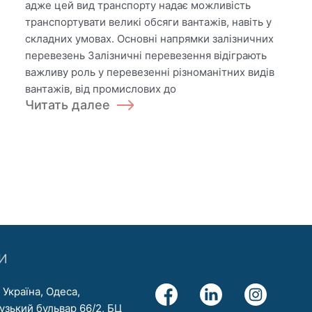
адже цей вид транспорту надає можливість
надійні
транспортувати великі обсяги вантажів, навіть у
рішення
складних умовах. Основні напрямки залізничних
перевезень Залізничні перевезення відіграють
важливу роль у перевезенні різноманітних видів
вантажів, від промислових до
Читать далее
И
 Україна, Одеса,
зький бульвар 66/2, БЦ