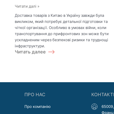
Морські
Читати далі »
перевезення
Доставка товарів з Китаю в Україну завжди була
з
викликом, який потребує детальної підготовки та
Китаю:
чіткої організації. Особливо в умовах війни, коли
повний
транспортування до прифронтових зон може бути
цикл
ускладненим через безпекові ризики та труднощі
від
інфраструктури.
виробника
Читать далее
до
вашого
складу
ПРО НАС
КОНТАКТ
Про компанію
65009,
Францу