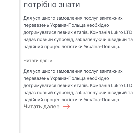
потрібно знати
Для успішного замовлення послуг вантажних
перевезень Україна-Польща необхідно
дотримуватися певних етапів. Компанія Lukro LTD
надає повний супровід, забезпечуючи швидкий та
надійний процес логістики Україна-Польща.
Міжнародні
Читати далі »
перевезення
Для успішного замовлення послуг вантажних
з
перевезень Україна-Польща необхідно
України
дотримуватися певних етапів. Компанія Lukro LTD
в
надає повний супровід, забезпечуючи швидкий та
Польщу:
надійний процес логістики Україна-Польща.
що
Читать далее
потрібно
знати