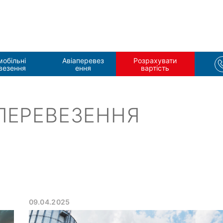
мобільні
Aвіаперевез
Розрахувати
везення
ення
вартість
 ПЕРЕВЕЗЕННЯ
09.04.2025