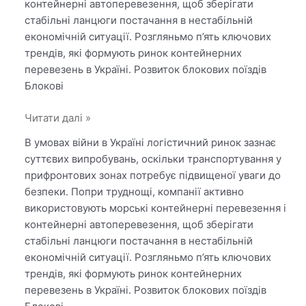
контейнерні автоперевезення, щоб зберігати
стабільні ланцюги постачання в нестабільній
економічній ситуації. Розгляньмо п’ять ключових
трендів, які формують ринок контейнерних
перевезень в Україні. Розвиток блокових поїздів
Блокові
5
Читати далі »
трендів
В умовах війни в Україні логістичний ринок зазнає
у
суттєвих випробувань, оскільки транспортування у
контейнерній
прифронтових зонах потребує підвищеної уваги до
логістиці:
безпеки. Попри труднощі, компанії активно
як
використовують морські контейнерні перевезення і
вони
контейнерні автоперевезення, щоб зберігати
змінюють
стабільні ланцюги постачання в нестабільній
ринок
економічній ситуації. Розгляньмо п’ять ключових
України
трендів, які формують ринок контейнерних
перевезень в Україні. Розвиток блокових поїздів