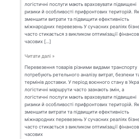
логістичні послуги мають враховувати підвищені
ризики й особливості прифронтових територій. Я
зменшити витрати та підвищити ефективність
міжнародних перевезень У сучасних реаліях бізн
часто стикається з викликом оптимізації фінансов
часових […]
Порівняння
Читати далі »
автомобільних,
Перевезення товарів різними видами транспорту
залізничних,
потребують ретельного аналізу витрат, безпеки т
морських
термінів доставки. У період воєнного стану в Укра
та
логістичні маршрути часто зазнають змін, а
авіаперевезень
логістичні послуги мають враховувати підвищені
для
ризики й особливості прифронтових територій. Я
різних
зменшити витрати та підвищити ефективність
типів
міжнародних перевезень У сучасних реаліях бізн
вантажів
часто стикається з викликом оптимізації фінансов
часових