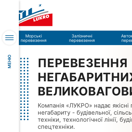
Головна
Перевезення негабаритних та великова
Морські
Залізничні
Авто
перевезення
перевезення
пере
МЕНЮ
ПЕРЕВЕЗЕННЯ
НЕГАБАРИТНИ
ВЕЛИКОВАГОВ
Компанія «ЛУКРО» надає якісні
негабариту - будівельної, сільс
техніки, технологічної лінії, буд
спецтехніки.