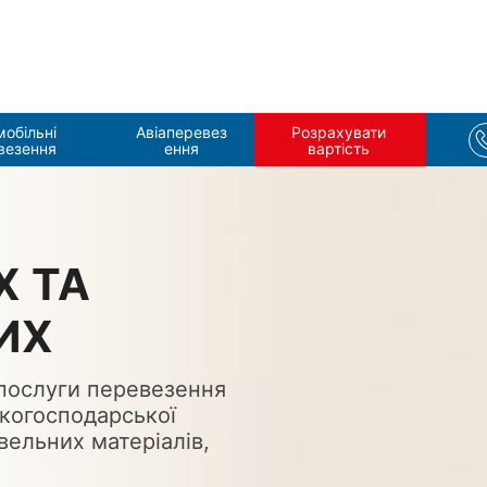
гових вантажів
мобільні
Aвіаперевез
Розрахувати
везення
ення
вартість
Х ТА
ИХ
 послуги перевезення
ькогосподарської
івельних матеріалів,