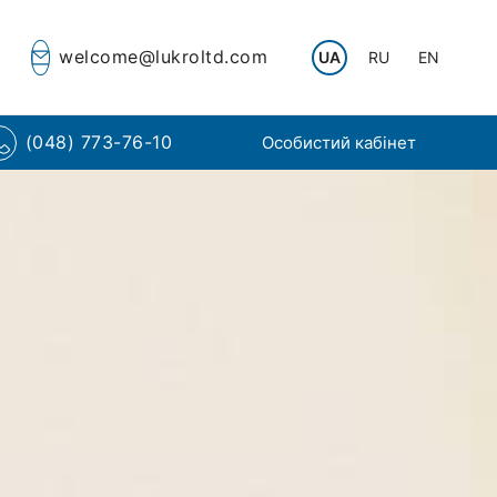
welcome@lukroltd.com
UA
RU
EN
(048) 773-76-10
Особистий кабінет