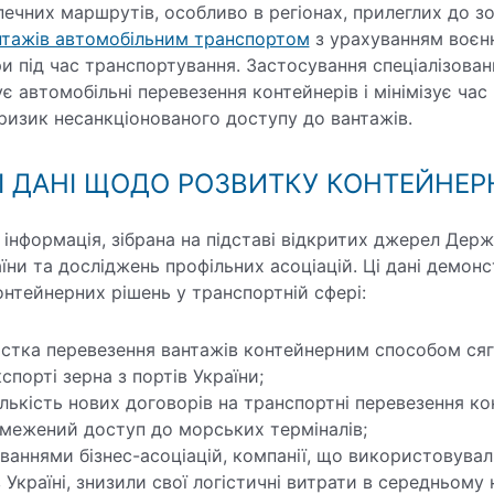
ечних маршрутів, особливо в регіонах, прилеглих до зо
нтажів автомобільним транспортом
з урахуванням воєнн
и під час транспортування. Застосування спеціалізова
є автомобільні перевезення контейнерів і мінімізує час
изик несанкціонованого доступу до вантажів.
І ДАНІ ЩОДО РОЗВИТКУ КОНТЕЙНЕР
інформація, зібрана на підставі відкритих джерел Дер
їни та досліджень профільних асоціацій. Ці дані демо
нтейнерних рішень у транспортній сфері:
частка перевезення вантажів контейнерним способом ся
спорті зерна з портів України;
ількість нових договорів на транспортні перевезення к
бмежений доступ до морських терміналів;
уваннями бізнес-асоціацій, компанії, що використовува
 Україні, знизили свої логістичні витрати в середньому 