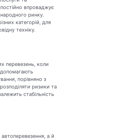
я постійно впроваджує
жнародного ринку.
ізних категорій, для
відну техніку.
х перевезень, коли
 допомагають
вання, порівняно з
розподіляти ризики та
алежить стабільність
 автоперевезення, а й