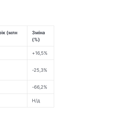
ік (млн
Зміна
(%)
+16,5%
-25,3%
-66,2%
Н/д