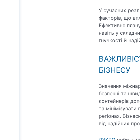
У сучасних реал
факторів, що вп
Ефективне плану
навіть у складн
гнучкості й наді
ВАЖЛИВІС
БІЗНЕСУ
Значення міжнар
безпечні та шви
контейнерів до
та мінімізувати
регіонах. Бізне
від надійних про
ЛУКРО
робить св