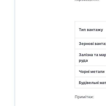
Тип вантажу
Зернові ванта
Залізна та ма
руда
Чорні метали
Будівельні ма
Примітки: