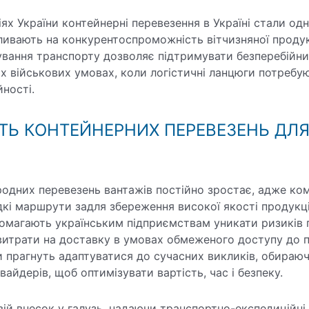
іях України контейнерні перевезення в Україні стали од
ливають на конкурентоспроможність вітчизняної продукц
вання транспорту дозволяє підтримувати безперебійни
их військових умовах, коли логістичні ланцюги потребу
йності.
ТЬ КОНТЕЙНЕРНИХ ПЕРЕВЕЗЕНЬ ДЛЯ
одних перевезень вантажів постійно зростає, адже ком
дкі маршрути задля збереження високої якості продукці
помагають українським підприємствам уникати ризиків
 витрати на доставку в умовах обмеженого доступу до 
си прагнуть адаптуватися до сучасних викликів, обираюч
вайдерів, щоб оптимізувати вартість, час і безпеку.
ій внесок у галузь, надаючи транспортно-експедиційні