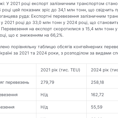
жі: У 2021 році експорт залізничним транспортом стано
4 році цей показник зріс до 34,1 млн тонн, що свідчить п
рганцева руда: Експортні перевезення залізничним тра
 у 2021 році до 33,0 млн тонн у 2024 році, що становит
 Перевезення на експорт скоротилися з 15,4 млн тонн у
оці, що є зниженням на 66,2%.
ено порівняльну таблицю обсягів контейнерних переве
країні за 2021 та 2024 роки, з розподілом за видами спо
2021 рік (тис. TEU)
2024 рік (ти
яг перевезень
279,79
258,18
евезення
Н/д
162,72
везення
Н/д
55,59