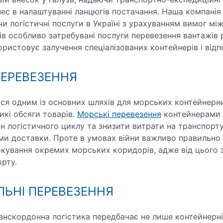
нес в налаштуванні ланцюгів постачання. Наша компані
чи логістичні послуги в Україні з урахуванням вимог мі
в особливо затребувані послуги перевезення вантажів р
ристовує залучення спеціалізованих контейнерів і відпо
ПЕРЕВЕЗЕННЯ
я одним із основних шляхів для морських контейнерни
икі обсяги товарів.
Морські перевезення
контейнерами
н логістичного циклу та знизити витрати на транспорту
и доставки. Проте в умовах війни важливо правильно 
кування окремих морських коридорів, адже від цього з
орту.
ЛЬНІ ПЕРЕВЕЗЕННЯ
анскордонна логістика передбачає не лише контейнерні