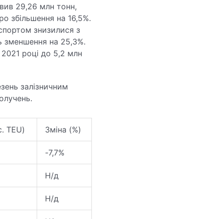
вив 29,26 млн тонн,
ро збільшення на 16,5%.
нспортом знизилися з
ь зменшення на 25,3%.
 2021 році до 5,2 млн
зень залізничним
лучень.​
с. TEU)
Зміна (%)
-7,7%
Н/д
Н/д