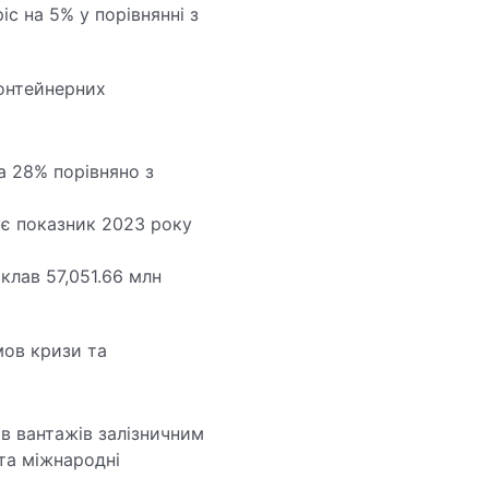
іс на 5% у порівнянні з
контейнерних
а 28% порівняно з
ує показник 2023 року
клав 57,051.66 млн
мов кризи та
в вантажів залізничним
 та міжнародні