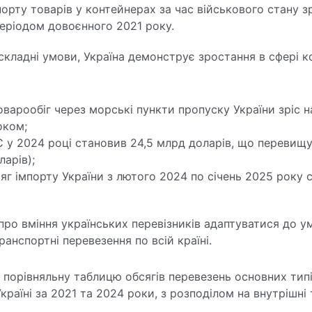
орту товарів у контейнерах за час військового стану зр
еріодом довоєнного 2021 року.
кладні умови, Україна демонструє зростання в сфері 
оварообіг через морські пункти пропуску України зріс н
оком;
С у 2024 році становив 24,5 млрд доларів, що перевищ
ларів);
яг імпорту України з лютого 2024 по січень 2025 року с
 про вміння українських перевізників адаптуватися до у
анспортні перевезення по всій країні.
порівняльну таблицю обсягів перевезень основних типі
країні за 2021 та 2024 роки, з розподілом на внутрішні