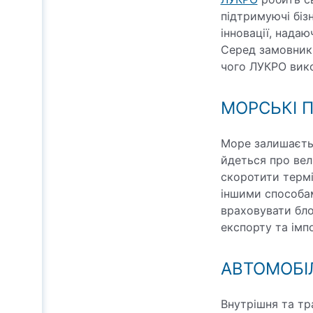
підтримуючі біз
інновації, надаю
Серед замовникі
чого ЛУКРО вико
МОРСЬКІ 
Море залишаєтьс
йдеться про вел
скоротити термі
іншими способам
враховувати бло
експорту та імп
АВТОМОБІ
Внутрішня та тр