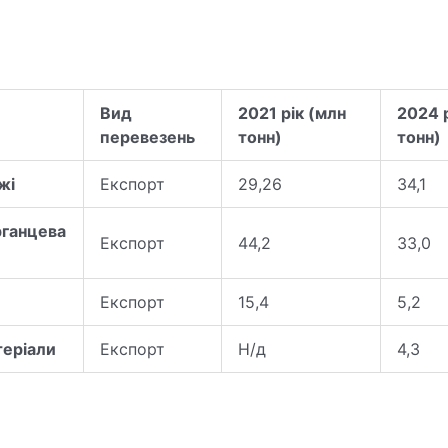
Вид
2021 рік (млн
2024 р
перевезень
тонн)
тонн)
жі
Експорт
29,26
34,1
рганцева
Експорт
44,2
33,0
Експорт
15,4
5,2
теріали
Експорт
Н/д
4,3