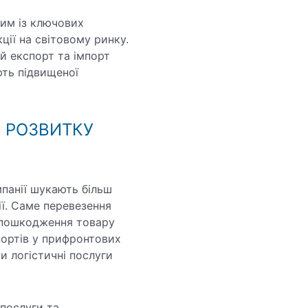
ним із ключових
ії на світовому ринку.
й експорт та імпорт
ють підвищеної
 РОЗВИТКУ
панії шукають більш
ї. Саме перевезення
 пошкодження товару
портів у прифронтових
и логістичні послуги
 послуги та