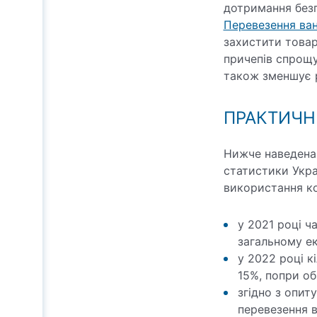
дотримання безп
Перевезення ва
захистити товар
причепів спрощу
також зменшує р
ПРАКТИЧН
Нижче наведена 
статистики Укра
використання ко
у 2021 році 
загальному ек
у 2022 році к
15%, попри о
згідно з опит
перевезення в