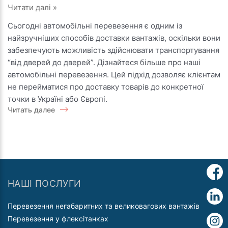
Автомобільні
Читати далі »
перевезення:
Сьогодні автомобільні перевезення є одним із
від
найзручніших способів доставки вантажів, оскільки вони
дверей
забезпечують можливість здійснювати транспортування
до
“від дверей до дверей”. Дізнайтеся більше про наші
дверей
автомобільні перевезення. Цей підхід дозволяє клієнтам
по
не перейматися про доставку товарів до конкретної
Україні
точки в Україні або Європі.
та
Читать далее
Європі
НАШІ ПОСЛУГИ
Перевезення негабаритних та великовагових вантажів
Перевезення у флексітанках