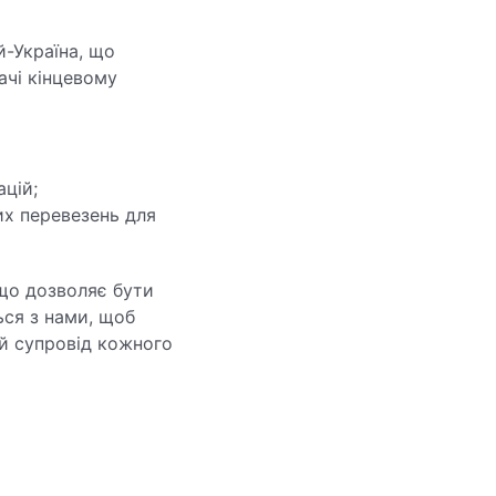
й-Україна, що
ачі кінцевому
цій;
х перевезень для
що дозволяє бути
ься з нами, щоб
ий супровід кожного