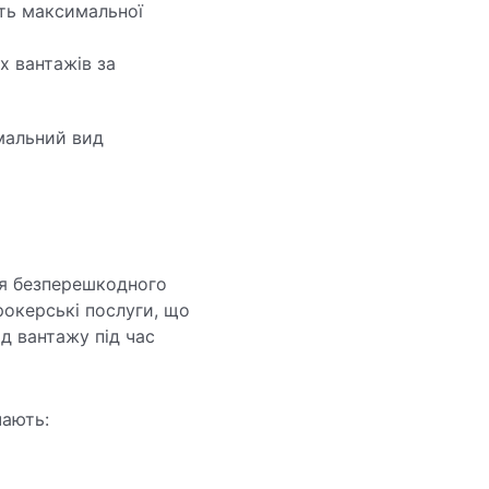
ють максимальної
х вантажів за
мальний вид
ля безперешкодного
рокерські послуги, що
ід вантажу під час
чають: