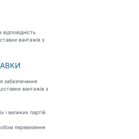
а відповідність
ставки вантажів з
ТАВКИ
я забезпечення
доставки вантажів з
х і великих партій
собом перевезення