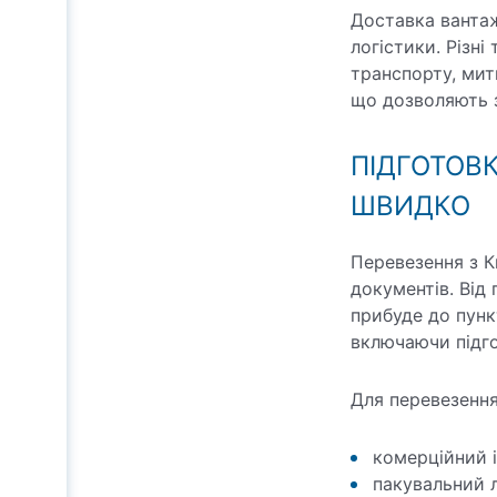
Доставка вантаж
логістики. Різні
транспорту, мит
що дозволяють з
ПІДГОТОВ
ШВИДКО
Перевезення з К
документів. Від
прибуде до пунк
включаючи підго
Для перевезення
комерційний і
пакувальний л