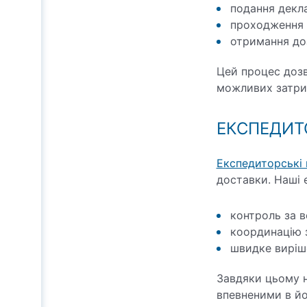
подання декла
проходження м
отримання до
Цей процес дозв
можливих затрим
ЕКСПЕДИТ
Експедиторські 
доставки. Наші 
контроль за в
координацію 
швидке виріше
Завдяки цьому н
впевненими в йо