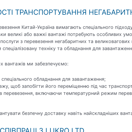
СТІ ТРАНСПОРТУВАННЯ НЕГАБАРИТ
евезення Китай-Україна вимагають спеціального підходу 
ьки великі або важкі вантажі потребують особливих ум
 послуги з перевезення негабаритних та великовагових 
спеціалізовану техніку та обладнання для завантаження 
х вантажів ми забезпечуємо:
 спеціального обладнання для завантаження;
ажу, щоб запобігти його переміщенню під час транспор
в перевезення, включаючи температурний режим перев
антувати безпечну доставку навіть найскладніших ванта
СПІВПРАЦІ З LUKRO LTD