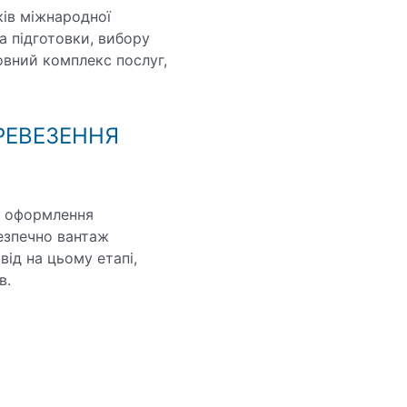
ків міжнародної
а підготовки, вибору
овний комплекс послуг,
РЕВЕЗЕННЯ
а оформлення
безпечно вантаж
ід на цьому етапі,
в.