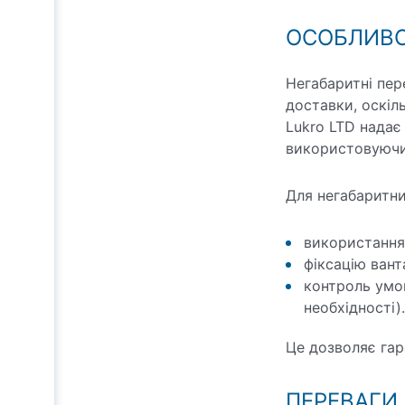
ОСОБЛИВО
Негабаритні пер
доставки, оскіл
Lukro LTD надає
використовуючи 
Для негабаритни
використання
фіксацію вант
контроль умо
необхідності).
Це дозволяє гар
ПЕРЕВАГИ 