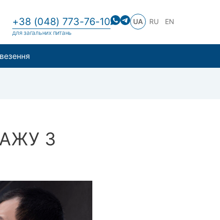
+38 (048) 773-76-10
UA
RU
EN
для загальних питань
везення
ТАЖУ З