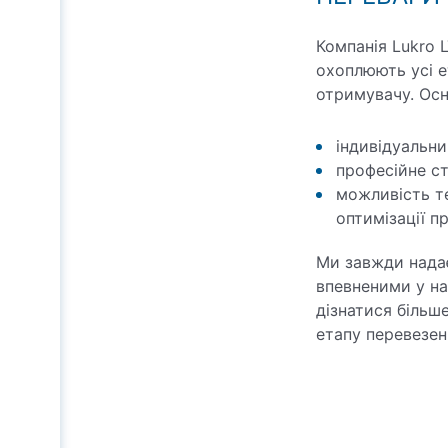
Компанія Lukro 
охоплюють усі е
отримувачу. Осн
індивідуальни
професійне ст
можливість т
оптимізації п
Ми завжди нада
впевненими у над
дізнатися більш
етапу перевезен