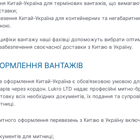
ня Китай-Україна для термінових вантажів, що вимага
ставки;
езення Китай-Україна для контейнерних та негабаритни
ною.
цифіки вантажу наші фахівці допоможуть вибрати опти
забезпечення своєчасної доставки з Китаю в Україну.
ОРМЛЕННЯ ВАНТАЖІВ
е оформлення Китай-Україна є обов’язковою умовою д
арів через кордон. Lukro LTD надає професійні митно-б
товку всіх необхідних документів, їх подання та супров
тниці.
итного оформлення перевезень з Китаю в Україну вклю
кументів для митниці;