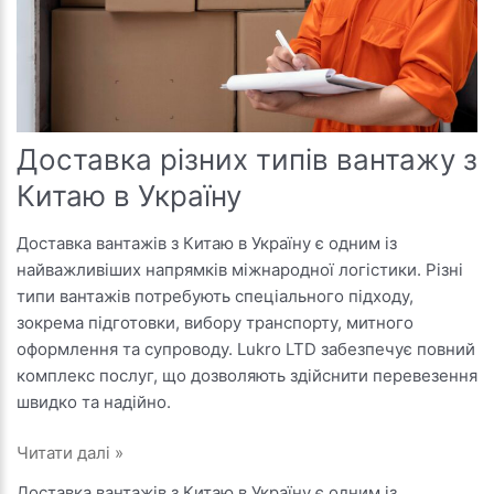
Доставка різних типів вантажу з
Китаю в Україну
Доставка вантажів з Китаю в Україну є одним із
найважливіших напрямків міжнародної логістики. Різні
типи вантажів потребують спеціального підходу,
зокрема підготовки, вибору транспорту, митного
оформлення та супроводу. Lukro LTD забезпечує повний
комплекс послуг, що дозволяють здійснити перевезення
швидко та надійно.
Доставка
Читати далі »
різних
Доставка вантажів з Китаю в Україну є одним із