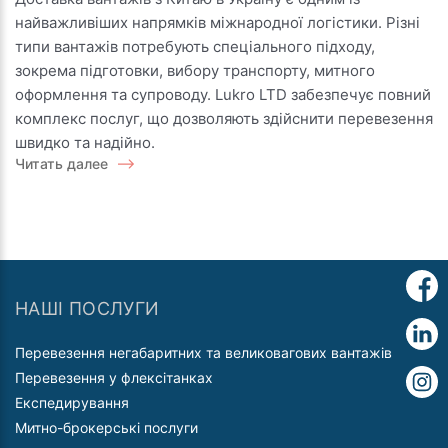
типів
найважливіших напрямків міжнародної логістики. Різні
вантажу
типи вантажів потребують спеціального підходу,
з
зокрема підготовки, вибору транспорту, митного
Китаю
оформлення та супроводу. Lukro LTD забезпечує повний
в
комплекс послуг, що дозволяють здійснити перевезення
Україну
швидко та надійно.
Читать далее
НАШІ ПОСЛУГИ
Перевезення негабаритних та великовагових вантажів
Перевезення у флексітанках
Експедирування
Митно-брокерські послуги