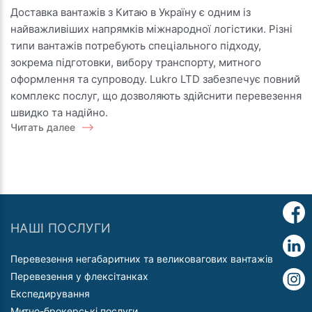
різних
Доставка вантажів з Китаю в Україну є одним із
типів
найважливіших напрямків міжнародної логістики. Різні
вантажу
типи вантажів потребують спеціального підходу,
з
зокрема підготовки, вибору транспорту, митного
Китаю
оформлення та супроводу. Lukro LTD забезпечує повний
в
комплекс послуг, що дозволяють здійснити перевезення
Україну
швидко та надійно.
Читать далее
НАШІ ПОСЛУГИ
Перевезення негабаритних та великовагових вантажів
Перевезення у флексітанках
Експедирування
Митно-брокерські послуги